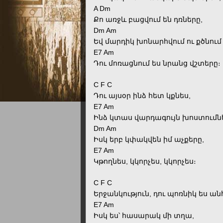
A Dm
Քո առջև բացվում են դռները,
Dm Am
Եվ մարդիկ խոնարհվում ու քծնում 
E7 Am
Դու մոռացնում ես նրանց վշտերը։
C F C
Դու այսօր ինձ հետ կքնես,
E7 Am
Ինձ կտաս վարդագույն խոստումն
Dm Am
Իսկ երբ կփակվեն իմ աչքերը,
E7 Am
Կթողնես, կկորչես, կկորչես։
C F C
Երջանկություն, դու պոռնիկ ես ան
E7 Am
Իսկ ես՝ հասարակ մի տղա,