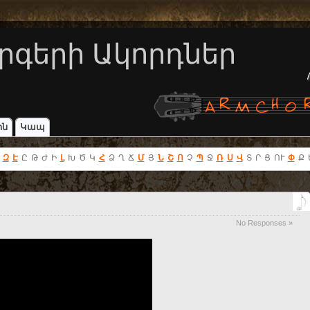
րգերի Ակորդներ
ին
Կապ
Զ
Է
Ը
Թ
Ժ
Ի
Լ
Խ
Ծ
Կ
Հ
Ձ
Ղ
Ճ
Մ
Յ
Ն
Շ
Ո
Չ
Պ
Ջ
Ռ
Ս
Վ
Տ
Ր
Ց
ՈՒ
Փ
Ք
No Responses »