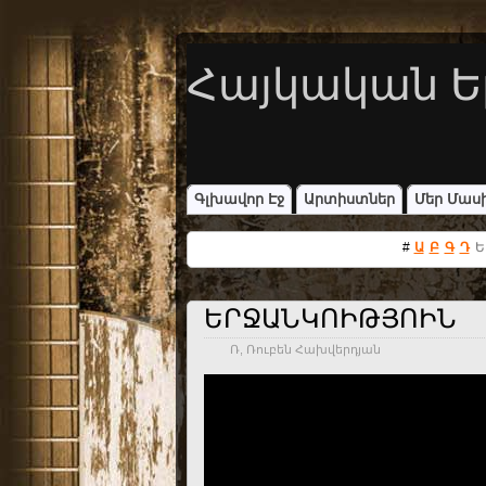
Հայկական Ե
Գլխավոր Էջ
Արտիստներ
Մեր Մաս
#
Ա
Բ
Գ
Դ
Ե
ԵՐՋԱՆԿՈԻԹՅՈԻՆ
Ռ
,
Ռուբեն Հախվերդյան