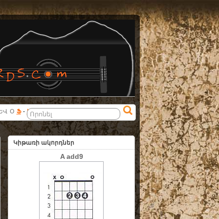
ԵՎ
Օ
Ֆ
-
ԱՅԼ
Կիթառի ակորդներ
A add9