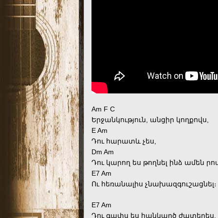
Am F C
Երջանկություն, անցիր կողքովս,
E Am
Դու հարատև չես,
Dm Am
Դու կարող ես թողնել ինձ ամեն ր
E7 Am
Ու հեռանալիս չնախազգուշացնել։
E7 Am
Դու գափս ես հանկարծ ժպտերես,