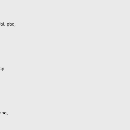
են քեզ,
եր,
հոգ,