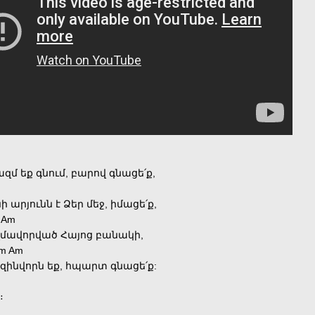
մ եք գնում, բարով գնացե՛ք,
 արյունն է Ձեր մեջ, իմացե՛ք,
 Am
զմավորված Հայոց բանակի,
m Am
զինվորն եք, հպարտ գնացե՛ք:
։