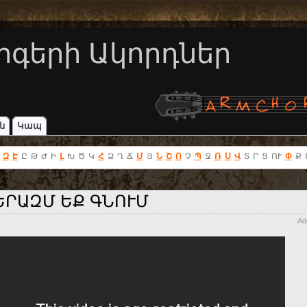
րգերի Ակորդներ
ն
Կապ
Զ
Է
Ը
Թ
Ժ
Ի
Լ
Խ
Ծ
Կ
Հ
Ձ
Ղ
Ճ
Մ
Յ
Ն
Շ
Ո
Չ
Պ
Ջ
Ռ
Ս
Վ
Տ
Ր
Ց
ՈՒ
Փ
Ք
ԵՐԱԶՄ ԵՔ ԳՆՈՒՄ
Ad