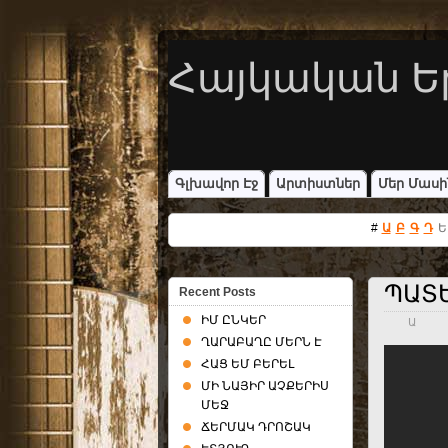
Հայկական Ե
Գլխավոր Էջ
Արտիստներ
Մեր Մասի
#
Ա
Բ
Գ
Դ
Ե
ՊԱՏ
Recent Posts
ԻՄ ԸՆԿԵՐ
Ա
ՂԱՐԱԲԱՂԸ ՄԵՐՆ Է
ՀԱՑ ԵՄ ԲԵՐԵԼ
ՄԻ ՆԱՅԻՐ ԱՉՔԵՐԻՍ
ՄԵՋ
ՃԵՐՄԱԿ ԴՐՈՇԱԿ