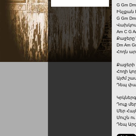
G Gm Dm
Ինչքան է
G Gm Dm
Վախկոտն
Am C G 
Քաջերը`
Dm Am G
Հողն ար
Քաջերի 
Հողի կո
Այժմ շա
Դեպ փառ
Կրկներգ
Դուք մե
Մեր Հայ
Մուշն ո
Դեպ Արց