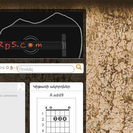
ԵՎ
Օ
Ֆ
-
ԱՅԼ
Կիթառի ակորդներ
A add9
d comments