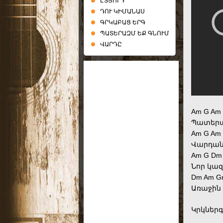
ԷՏՅՈՒԴ
ԴՈՒ ԿԻՄԱՆԱՍ
ԳՐԿԱԲԱՑ ԵՐԳ
ՊԱՏԵՐԱԶՄ ԵՔ ԳՆՈՒՄ
ՎԱՐԴԸ
Am G Am
Պատերազ
Am G Am
Վարդանի
Am G Dm
Նոր կա
Dm Am G
Առաջին 
Կրկներգ