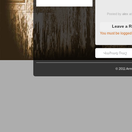
Posted by
alex
at
Leave a R
You must be logged 
Վահագ Ռաշ
© 2011
Arm