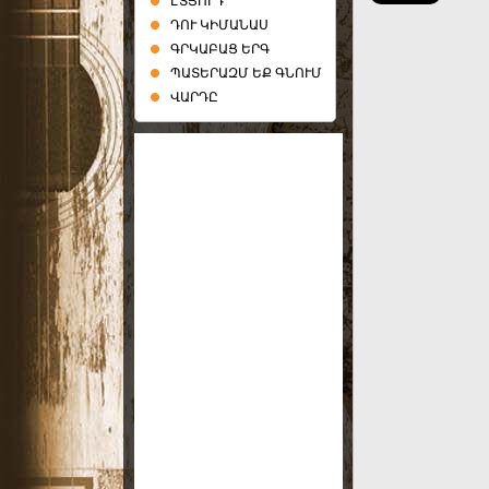
ԷՏՅՈՒԴ
ԴՈՒ ԿԻՄԱՆԱՍ
ԳՐԿԱԲԱՑ ԵՐԳ
ՊԱՏԵՐԱԶՄ ԵՔ ԳՆՈՒՄ
ՎԱՐԴԸ