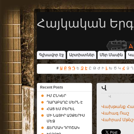
Հայկական Երգ
Գլխավոր Էջ
Արտիստներ
Մեր Մասին
Կ
#
Ա
Բ
Գ
Դ
Ե
Զ
Է
Ը
Թ
Ժ
Ի
Լ
Խ
Ծ
Կ
Հ
Ձ
Ղ
Վ
Recent Posts
ԻՄ ԸՆԿԵՐ
Վ
ՂԱՐԱԲԱՂԸ ՄԵՐՆ Է
Վախթանք Հար
ՀԱՑ ԵՄ ԲԵՐԵԼ
Վահագ Ռաշ
ՄԻ ՆԱՅԻՐ ԱՉՔԵՐԻՍ
Վահրամ Մթն
ՄԵՋ
ՃԵՐՄԱԿ ԴՐՈՇԱԿ