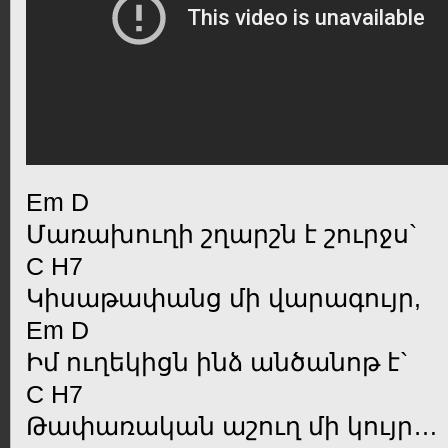
Em D
Մառախուղի շղարշն է շուրջս`
C H7
Կիսաթափանց մի վարագույր,
Em D
Իմ ուղեկիցն ինձ անծանոթ է`
C H7
Թափառական աշուղ մի կույր…