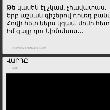
Թե կասեն էլ չկամ, չհավատաս,
Երբ աշնան գիշերով դուռդ բան
Հովի հետ ներս կգամ, մոմի հե
Իմ գալը դու կիմանաս…
Posted by
armen
at 3:33 pm
ՎԱՐԴԸ
ԱՅԼ