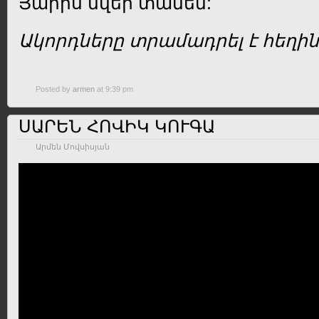
Յարիս նվեր տանեմ:
Ակորդները տրամադրել է հեղի
Posted by
armen
at 9:39 pm
ՍԱՐԵՆ ՀՈՎԻԿ ԿՈՒԳԱ
Արմեն Մովսիսյան