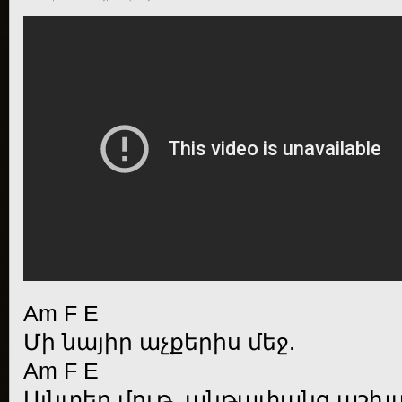
Am F E
Մի նայիր աչքերիս մեջ.
Am F E
Այնտեղ մութ, անթափանց աշխա