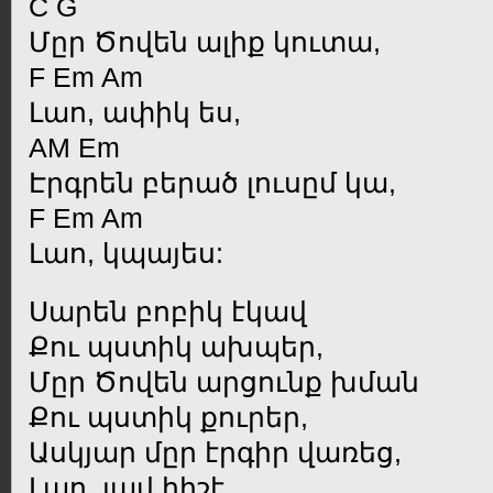
C G
Մըր Ծովեն ալիք կուտա,
F Em Am
Լաո, ափիկ ես,
AM Em
Էրգրեն բերած լուսըմ կա,
F Em Am
Լաո, կպայես:
Սարեն բոբիկ էկավ
Քու պստիկ ախպեր,
Մըր Ծովեն արցունք խման
Քու պստիկ քուրեր,
Ասկյար մըր էրգիր վառեց,
Լաո, լավ հիշէ,