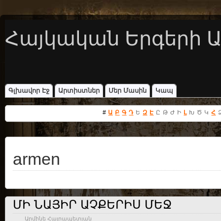
Հայկական Երգերի Ա
Գլխավոր Էջ
Արտիստներ
Մեր Մասին
Կապ
#
Ա
Բ
Գ
Դ
Ե
Զ
Է
Ը
Թ
Ժ
Ի
Լ
Խ
Ծ
Կ
Հ
armen
ՄԻ ՆԱՅԻՐ ԱՉՔԵՐԻՍ ՄԵՋ
Արմինե Հայրապետյան