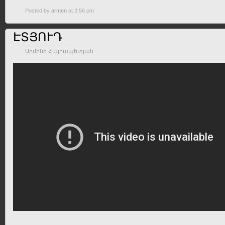
Posted by
armen
at 3:56 pm
ԷՏՅՈՒԴ
Արմինե Հայրապետյան