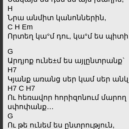
H
Նրա անմիտ կանոններին,
C H Em
Որտեղ կա°մ դու, կա°մ ես պի
G
Արդյոք ունե±մ ես այլընտրանք`
H7
Կյանք առանց սեր կամ սեր անկ
H7 C H7
Ու հեռավոր հորիզոնում մարող լ
սփոփանք…
G
Ու թե ունեմ ես ընտրություն,