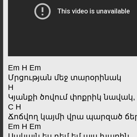
Em H Em
Մրցության մեջ տարօրինակ
H
Կյանքի ծովում փոքրիկ նավակ,
C H
Ճոճվող կայմի վրա պարզած ճ
Em H Em
Սակայն ես դեմ եմ այս խաղին,