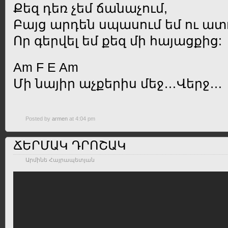
Քեզ դեռ չեմ ճանաչում,
Բայց արդեն սպասում եմ ու ատո
Որ գերվել եմ քեզ մի հայացքից:
Am F E Am
Մի նայիր աչքերիս մեջ…Վերջ…
Posted by
armen
at 4:04 pm
ՃԵՐՄԱԿ ԴՐՈՇԱԿ
Արմինե Հայրապետյան