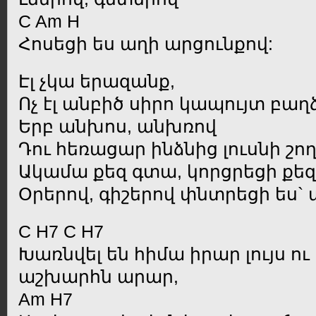
C Am H
Հոսեցի ես աղի արցունքով:
Էլ չկա երազանք,
Ոչ էլ անբիծ սիրո կապույտ բաղ
Երբ անխոս, անխռով
Դու հեռացար ինձնից լուսնի շող
Ակամա քեզ գտա, կորցրեցի քեզ
Օրերով, գիշերով փնտրեցի ես` 
C H7 C H7
Խառնվել են հիմա իրար լույս ու
աշխարհն արար,
Am H7