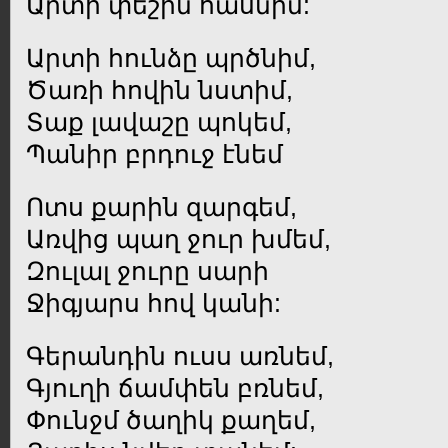
Արտի փեշին հասնիմ:
Արտի հունձը պրծնիմ,
Ծառի հովին նստիմ,
Տաք լավաշը պոկեմ,
Պանիր բրդուջ էնեմ
Ոտս քարին զարգեմ,
Առվից պաղ ջուր խմեմ,
Զուլալ ջուրը սարի
Ջիգյարս հով կանի:
Գերանդին ուսս առնեմ,
Գյուղի ճամփեն բռնեմ,
Փունջմ ծաղիկ քաղեմ,