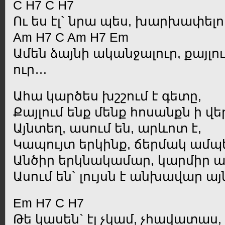
C H7 C H7
Ու ես էլ` նրա պես, խարխափելո
Am H7 C Am H7 Em
Ամեն ձայնի ականջալուր, քայլու
ուր…
Ահա կարծես խշշում է գետը,
Քայլում ենք մենք հոսանքն ի վե
Այնտեղ, ասում են, արևոտ է,
Կապույտ երկինք, ճերմակ ամպ
Անծիր երկնակամար, կարմիր 
Ասում են` լույսն է անխավար 
Em H7 C H7
Թե կասեն` էլ չկամ, չհավատաս,