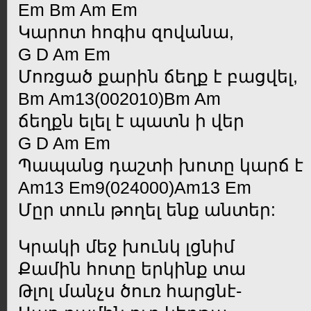
Em Bm Am Em
Կարոտ հոգիս զովանա,
G D Am Em
Մոռցած քարին ճեղք է բացվել,
Bm Am13(002010)Bm Am
ճեղքն ելել է պատն ի վեր
G D Am Em
Պապանց դաշտի խոտը կարճ է
Am13 Em9(024000)Am13 Em
Մըր տուն թողել ենք անտեր:
Կրակի մեջ խունկ լցնիմ
Քամին հոտը երկինք տա
Թլոլ մանչս ծուռ հարցնէ-