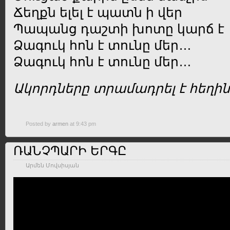
Ճեղքն ելել է պատն ի վեր
Պապանց դաշտի խոտը կարճ է
Ձագուկ հոն է տունը մեր…
Ձագուկ հոն է տունը մեր…
Ակորդները տրամադրել է հեղի
Posted by
armen
at 9:43 pm
ՌԱՆՉՊԱՐԻ ԵՐԳԸ
Արմեն Մովսիսյան