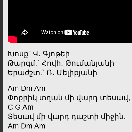
Խոսք` Վ. Գյոթեի
Թարգմ.` Հովհ. Թումանյանի
Երաժշտ.` Ռ. Մելիքյանի
Am Dm Am
Փոքրիկ տղան մի վարդ տեսավ,
C G Am
Տեսավ մի վարդ դաշտի միջին.
Am Dm Am